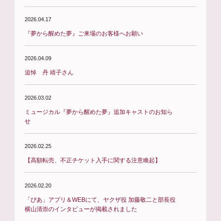
2026.04.17
『夢から醒めた夢』ご来場のお客様へお願い
2026.04.09
追悼 丹 靖子さん
2026.03.02
ミュージカル『夢から醒めた夢』追加キャストのお知ら
せ
2026.02.25
【高額転売、不正チケット入手に関する注意喚起】
2026.02.20
「ぴあ」アプリ＆WEBにて、ヤクザ役 加藤敬二と部長役
横山清崇のインタビューが掲載されました