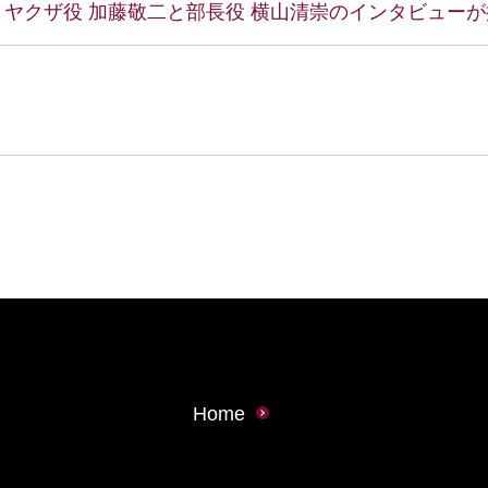
、ヤクザ役 加藤敬二と部長役 横山清崇のインタビュ
Home