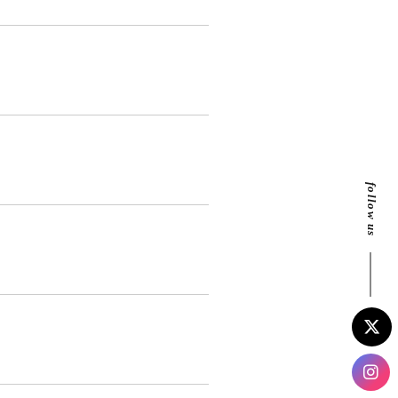
。
follow us