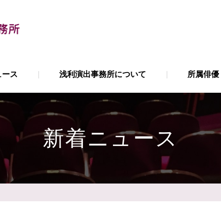
ュース
浅利演出事務所について
所属俳優
新着ニュース