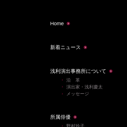
Home
新着ニュース
浅利演出事務所について
沿 革
演出家・浅利慶太
メッセージ
所属俳優
野村玲子