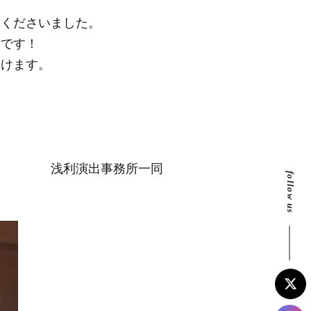
てくださいました。
たです！
続けます。
浅利演出事務所一同
follow us